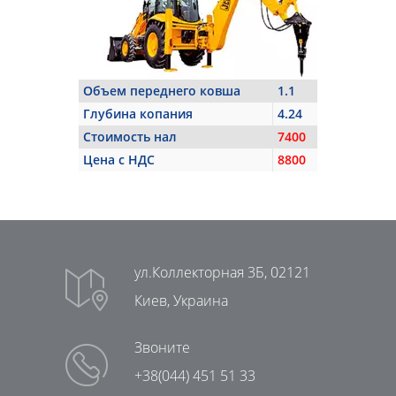
Объем переднего ковша
1.1
Глубина копания
4.24
Стоимость нал
7400
Цена с НДС
8800
ул.Коллекторная 3Б, 02121
Киев, Украина
Звоните
+38(044) 451 51 33