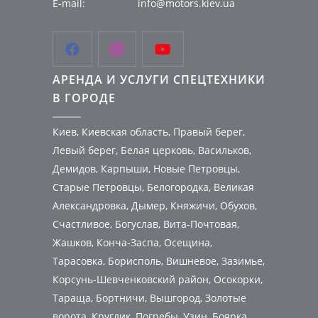
E-mail:
info@motors.kiev.ua



АРЕНДА И УСЛУГИ СПЕЦТЕХНИКИ
В ГОРОДЕ
Киев, Киевская область, Правый берег,
Левый берег, Белая церковь, Васильков,
Демидов, Карпыши, Новые Петровцы,
Старые Петровцы, Белогородка, Великая
Александровка, Дымер, Княжичи, Обухов,
Счастливое, Богуслав, Вита-Почтовая,
Жашков, Конча-Заспа, Осещина,
Тарасовка, Борисполь, Вишневое, Зазимье,
Корсунь-Шевченковский район, Осокорки,
Тараща, Бортничи, Вышгород, Золотые
ворота, Круглик, Погребы, Узин, Боярка,