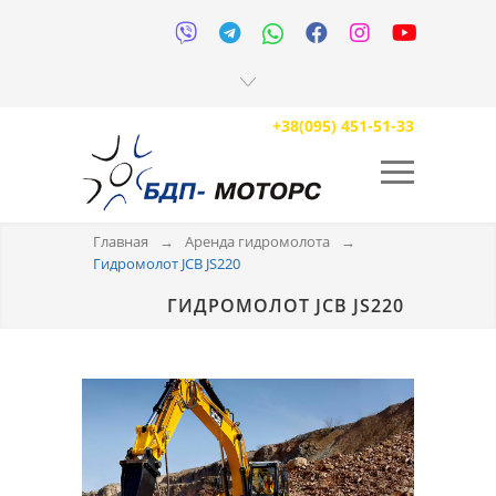






+38(095) 451-51-33
Главная
→
Аренда гидромолота
→
Гидромолот JCB JS220
ГИДРОМОЛОТ JCB JS220