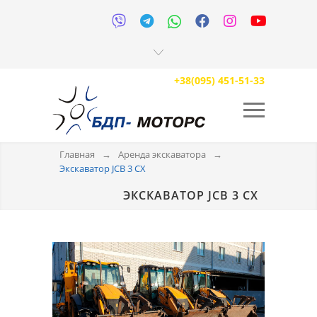






+38(095) 451-51-33
Главная
→
Аренда экскаватора
→
Экскаватор JCB 3 CX
ЭКСКАВАТОР JCB 3 CX