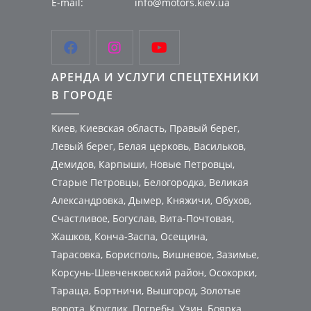
E-mail:
info@motors.kiev.ua



АРЕНДА И УСЛУГИ СПЕЦТЕХНИКИ
В ГОРОДЕ
Киев, Киевская область, Правый берег,
Левый берег, Белая церковь, Васильков,
Демидов, Карпыши, Новые Петровцы,
Старые Петровцы, Белогородка, Великая
Александровка, Дымер, Княжичи, Обухов,
Счастливое, Богуслав, Вита-Почтовая,
Жашков, Конча-Заспа, Осещина,
Тарасовка, Борисполь, Вишневое, Зазимье,
Корсунь-Шевченковский район, Осокорки,
Тараща, Бортничи, Вышгород, Золотые
ворота, Круглик, Погребы, Узин, Боярка,