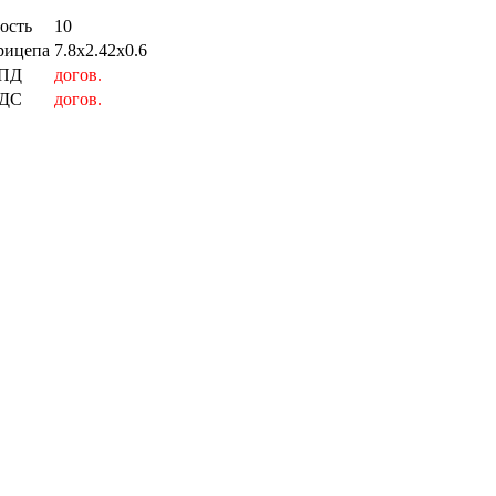
ость
10
рицепа
7.8x2.42x0.6
СПД
догов.
НДС
догов.