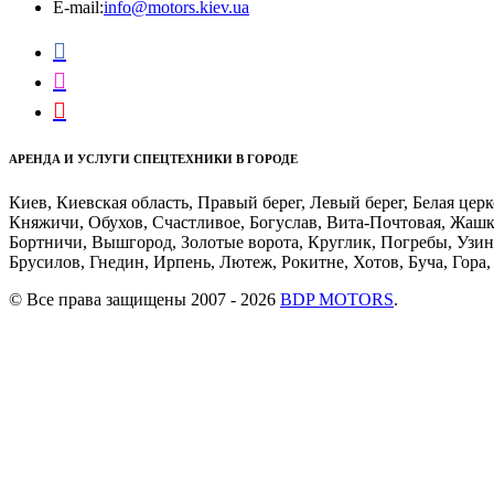
E-mail:
info@motors.kiev.ua



АРЕНДА И УСЛУГИ СПЕЦТЕХНИКИ В ГОРОДЕ
Киев, Киевская область, Правый берег, Левый берег, Белая ц
Княжичи, Обухов, Счастливое, Богуслав, Вита-Почтовая, Жашк
Бортничи, Вышгород, Золотые ворота, Круглик, Погребы, Узин
Брусилов, Гнедин, Ирпень, Лютеж, Рокитне, Хотов, Буча, Гора
© Все права защищены 2007 - 2026
BDP MOTORS
.