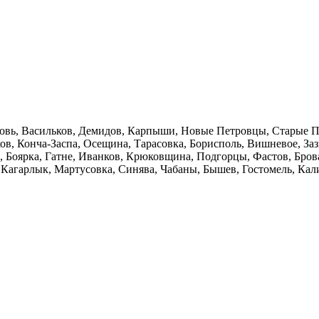
ерковь, Васильков, Демидов, Карпыши, Новые Петровцы, Старые 
ов, Конча-Заспа, Осещина, Тарасовка, Борисполь, Вишневое, За
, Боярка, Гатне, Иванков, Крюковщина, Подгорцы, Фастов, Бров
, Кагарлык, Мартусовка, Синява, Чабаны, Бышев, Гостомель, Ка