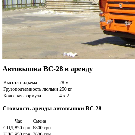
Автовышка ВС-28 в аренду
Высота подъема
28 м
Грузоподъемность люльки
250 кг
Колесная формула
4 x 2
Стоимость аренды автовышки ВС-28
Час
Смена
СПД
850 грн.
6800 грн.
НДС
950 грн.
7600 грн.