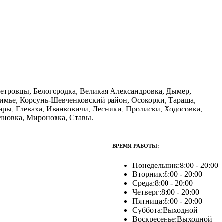
Петровцы, Белогородка, Великая Александровка, Дымер,
зимье, Корсунь-Шевченковский район, Осокорки, Тараща,
ары, Глеваха, Иванковичи, Лесники, Пролиски, Ходосовка,
линовка, Мироновка, Ставы.
ВРЕМЯ РАБОТЫ:
Понедельник:
8:00 - 20:00
Вторник:
8:00 - 20:00
Среда:
8:00 - 20:00
Четверг:
8:00 - 20:00
Пятница:
8:00 - 20:00
Суббота:
Выходной
Воскресенье:
Выходной