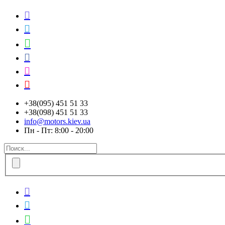






+38(095) 451 51 33
+38(098) 451 51 33
info@motors.kiev.ua
Пн - Пт: 8:00 - 20:00


