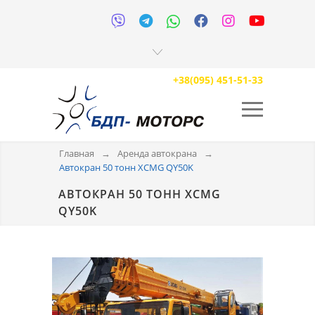






+38(095) 451-51-33
Главная
→
Аренда автокрана
→
Автокран 50 тонн XCMG QY50K
АВТОКРАН 50 ТОНН XCMG
QY50K