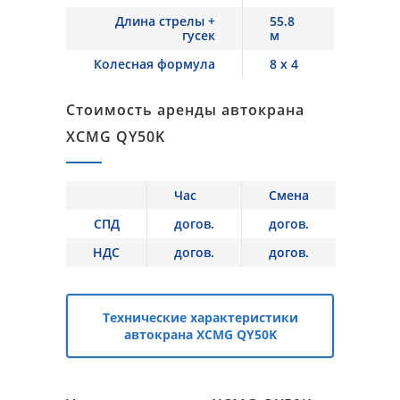
Длина стрелы +
55.8
гусек
м
Колесная формула
8 x 4
Стоимость аренды автокрана
XCMG QY50K
Час
Смена
СПД
догов.
догов.
НДС
догов.
догов.
Технические характеристики
автокрана XCMG QY50K