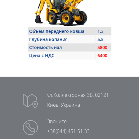
Объем переднего ковша
1.3
Глубина копания
5.5
Стоимость нал
5800
Цена с НДС
6400
ул.Коллекторная 3Б, 02121
Киев, Украина
Звоните
+38(044) 451 51 33