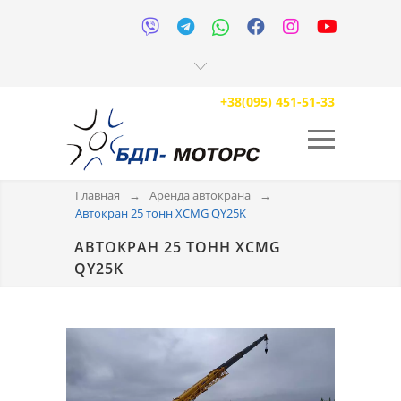






+38(095) 451-51-33
Главная
→
Аренда автокрана
→
Автокран 25 тонн XCMG QY25K
АВТОКРАН 25 ТОНН XCMG
QY25K