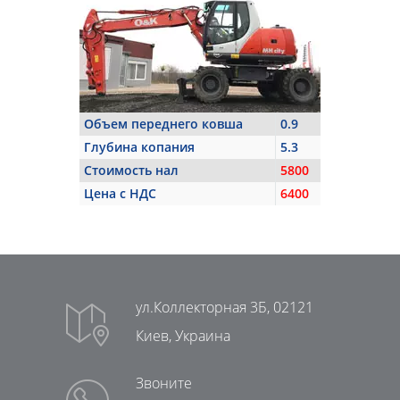
Объем переднего ковша
0.9
Глубина копания
5.3
Стоимость нал
5800
Цена с НДС
6400
ул.Коллекторная 3Б, 02121
Киев, Украина
Звоните